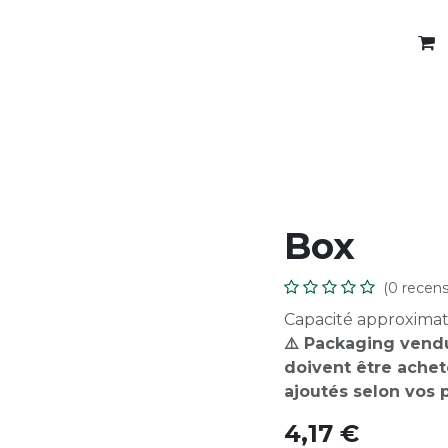
Verpackung
Produits
Customization
Box
(0 recens
Capacité approximati
⚠️ Packaging vendu
doivent être ache
ajoutés selon vos 
4,17
€