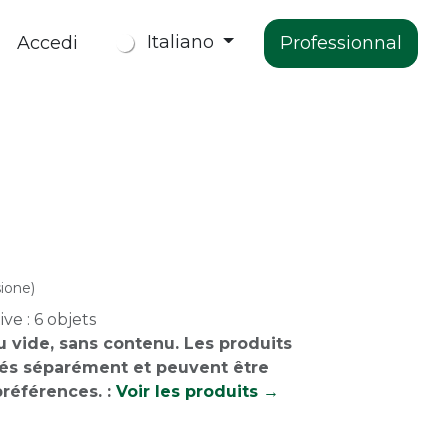
Italiano
Accedi
Professionnal
The Company
Contact Us
ione)
ve : 6 objets
 vide, sans contenu. Les produits
tés séparément et peuvent être
préférences. :
Voir les produits →