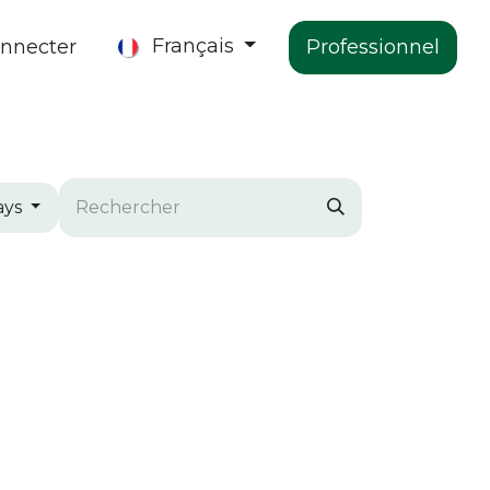
Français
onnecter
Professionnel
ion
L'Entreprise
Nous Contacter
ays