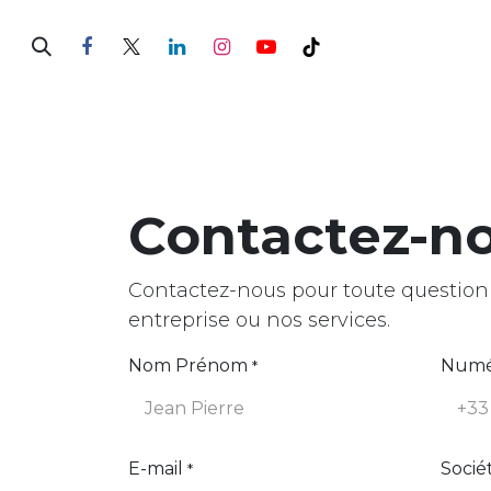
Hoppa till innehåll
Hem
Vanotee
Tillbehör
Contactez-n
Contactez-nous pour toute question
entreprise ou nos services.
Nom Prénom
Numé
*
E-mail
Socié
*