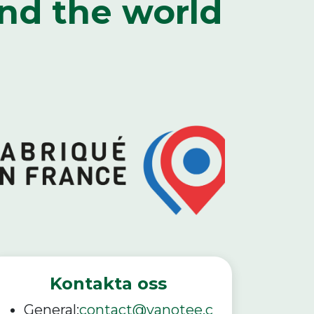
und the world
Kontakta oss
General:
contact@vanotee.c