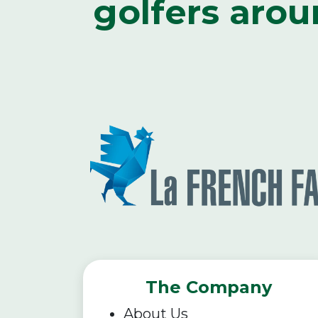
golfers arou
The Company
About Us