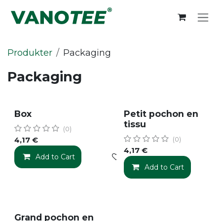
Hoppa till innehåll
Produkter
Packaging
Packaging
Box
Petit pochon en
tissu
(0)
4,17
€
(0)
4,17
€
Add to Cart
Add to wishlist
Add to Cart
Grand pochon en