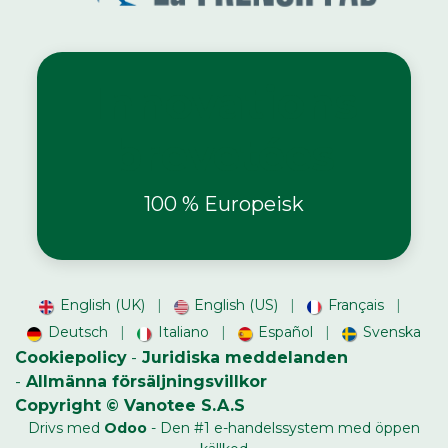
Innovations
brevetées
100 % Europeisk
English (UK)
|
English (US)
|
Français
|
Deutsch
|
Italiano
|
Español
|
Svenska
Cookiepolicy
-
Juridiska meddelanden
-
Allmänna försäljningsvillkor
Copyright ©
Vanotee S.A.S
Drivs med
Odoo
- Den #1
e-handelssystem med öppen